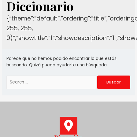
Diccionario
{“theme”:”default”,”ordering”:”title”,”orderin
255, 255,
0)”,”showtitle”:”1″,”showdescription”:”1″,”sh
Parece que no hemos podido encontrar lo que estás
buscando. Quizá pueda ayudarte una búsqueda.