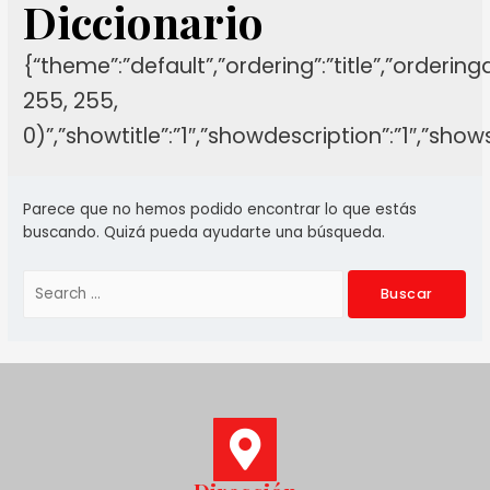
Diccionario
{“theme”:”default”,”ordering”:”title”,”orderin
255, 255,
0)”,”showtitle”:”1″,”showdescription”:”1″,”sh
Parece que no hemos podido encontrar lo que estás
buscando. Quizá pueda ayudarte una búsqueda.