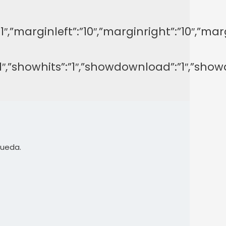
y”:”-1″,”marginleft”:”10″,”marginright”:”1
on”:”1″,”showhits”:”1″,”showdownload”:”1″,
queda.