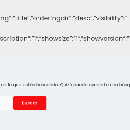
ng”:”title”,”orderingdir”:”desc”,”visibilit
description”:”1″,”showsize”:”1″,”showversi
rar lo que estás buscando. Quizá pueda ayudarte una bús