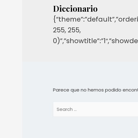
Diccionario
{“theme”:”default”,”orderi
255, 255,
0)”,”showtitle”:”1″,”show
Parece que no hemos podido encont