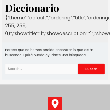
Diccionario
{“theme”:”default”,”ordering”:”title”,”orderin
255, 255,
0)”,”showtitle”:”1″,”showdescription”:”1″,”sh
Parece que no hemos podido encontrar lo que estás
buscando. Quizá pueda ayudarte una búsqueda.