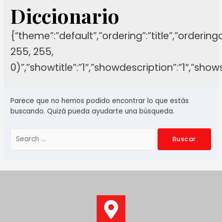
Diccionario
{“theme”:”default”,”ordering”:”title”,”orderin
255, 255,
0)”,”showtitle”:”1″,”showdescription”:”1″,”sh
Parece que no hemos podido encontrar lo que estás
buscando. Quizá pueda ayudarte una búsqueda.