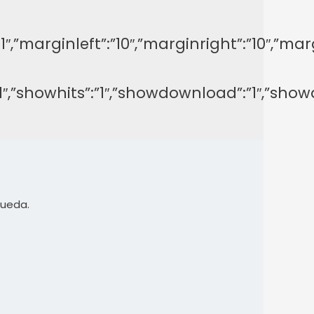
y”:”-1″,”marginleft”:”10″,”marginright”:”1
on”:”1″,”showhits”:”1″,”showdownload”:”1″,
queda.