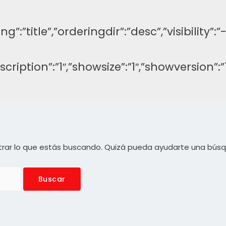
ng”:”title”,”orderingdir”:”desc”,”visibilit
description”:”1″,”showsize”:”1″,”showversi
rar lo que estás buscando. Quizá pueda ayudarte una bús