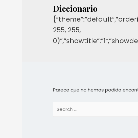
Diccionario
{“theme”:”default”,”orderi
255, 255,
0)”,”showtitle”:”1″,”show
Parece que no hemos podido encont