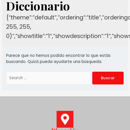
Diccionario
{“theme”:”default”,”ordering”:”title”,”orderin
255, 255,
0)”,”showtitle”:”1″,”showdescription”:”1″,”sh
Parece que no hemos podido encontrar lo que estás
buscando. Quizá pueda ayudarte una búsqueda.