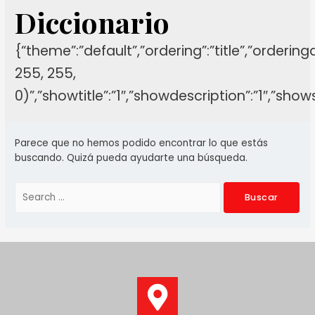
Diccionario
{“theme”:”default”,”ordering”:”title”,”orderin
255, 255,
0)”,”showtitle”:”1″,”showdescription”:”1″,”sh
Parece que no hemos podido encontrar lo que estás
buscando. Quizá pueda ayudarte una búsqueda.