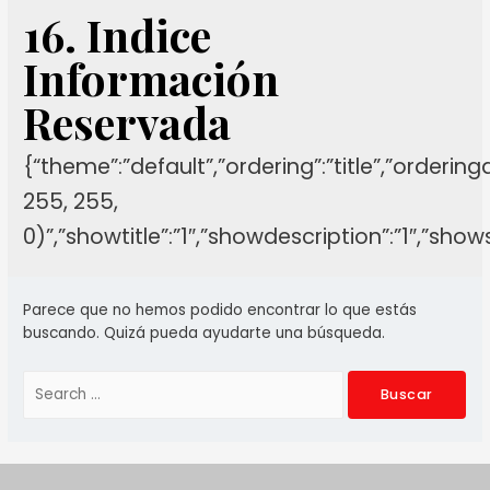
16. Indice
Información
Reservada
{“theme”:”default”,”ordering”:”title”,”orderin
255, 255,
0)”,”showtitle”:”1″,”showdescription”:”1″,”sh
Parece que no hemos podido encontrar lo que estás
buscando. Quizá pueda ayudarte una búsqueda.